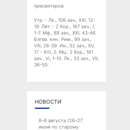
пресвитеров.
Утр. -
Лк., 106 зач., XXI, 12-
19.
Лит. -
2 Кор., 167 зач., I,
1-7.
Мф., 88 зач., XXI, 43-46.
Блгвв. кнн.:
Рим., 99 зач.,
VIII, 28-39.
Ин., 52 зач., XV,
17 - XVI, 2.
Мц.:
2 Кор., 181
зач., VI, 1-10.
Лк., 33 зач., VII,
36-50
.
НОВОСТИ
8–9 августа (26–27
июня по старому