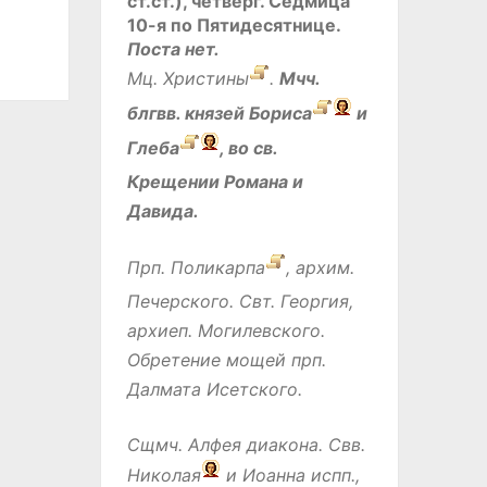
ст.ст.), четверг.
Седмица
10-я по Пятидесятнице.
Поста нет.
Мц.
Христины
.
Мчч.
блгвв. князей
Бориса
и
Глеба
, во св.
Крещении Романа и
Давида.
Прп.
Поликарпа
, архим.
Печерского. Свт.
Георгия
,
архиеп. Могилевского.
Обретение мощей прп.
Далмата
Исетского.
Сщмч.
Алфея
диакона. Свв.
Николая
и
Иоанна
испп.,