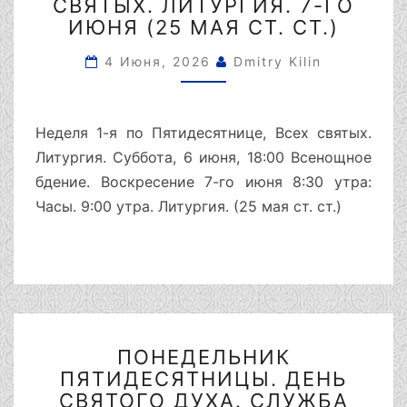
ПО
СВЯТЫХ. ЛИТУРГИЯ. 7-ГО
ПЯТИДЕСЯТНИЦЕ,
ИЮНЯ (25 МАЯ СТ. СТ.)
ВСЕХ
СВЯТЫХ.
4 Июня, 2026
Dmitry Kilin
ЛИТУРГИЯ.
7-
ГО
Неделя 1-я по Пятидесятнице, Всех святых.
ИЮНЯ
Литургия. Суббота, 6 июня, 18:00 Всенощное
(25
бдение. Воскресение 7-го июня 8:30 утра:
МАЯ
СТ.
Часы. 9:00 утра. Литургия. (25 мая ст. ст.)
СТ.)
ПОНЕДЕЛЬНИК
ПОНЕДЕЛЬНИК
ПЯТИДЕСЯТНИЦЫ.
ПЯТИДЕСЯТНИЦЫ. ДЕНЬ
ДЕНЬ
СВЯТОГО
СВЯТОГО ДУХА. СЛУЖБА