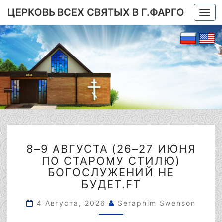
ЦЕРКОВЬ ВСЕХ СВЯТЫХ В Г.ФАРГО
Togg
navi
8–
8–9 АВГУСТА (26–27 ИЮНЯ
9
ПО СТАРОМУ СТИЛЮ)
АВГУСТА
(26–
БОГОСЛУЖЕНИЙ НЕ
27
БУДЕТ.FT
ИЮНЯ
ПО
4 Августа, 2026
Seraphim Swenson
СТАРОМУ