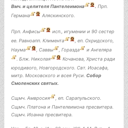
Вмч. и целителя
Пантелеимона
.
Прп.
Германа
Аляскинского.
Прп.
Анфисы
исп., игумении и 90 сестер
ее. Равноапп.
Климента
, еп. Охридского,
Наума
,
Саввы
,
Горазда
и
Ангеляра
. Блж.
Николая
Кочанова, Христа ради
юродивого, Новгородского. Свт.
Иоасафа
,
митр. Московского и всея Руси.
Собор
Смоленских святых
.
Сщмч.
Амвросия
, еп. Сарапульского.
Сщмч.
Платона
и
Пантелеимона
пресвитера.
Сщмч.
Иоанна
пресвитера.