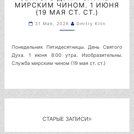
ДУХА.
МИРСКИМ ЧИНОМ. 1 ИЮНЯ
СЛУЖБА
(19 МАЯ СТ. СТ.)
МИРСКИМ
ЧИНОМ.
31 Мая, 2026
Dmitry Kilin
1
ИЮНЯ
(19
Понедельник Пятидесятницы. День Святого
МАЯ
Духа. 1 июня 8:00 утра. Изобразительны.
СТ.
СТ.)
Служба мирским чином (19 мая ст. ст.)
Навигация
по
записям
СТАРЫЕ ЗАПИСИ