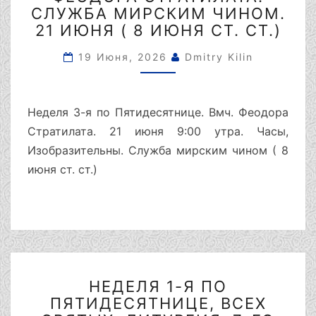
ПЯТИДЕСЯТНИЦЕ.
СЛУЖБА МИРСКИМ ЧИНОМ.
ВМЧ.
21 ИЮНЯ ( 8 ИЮНЯ СТ. СТ.)
ФЕОДОРА
СТРАТИЛАТА.
19 Июня, 2026
Dmitry Kilin
СЛУЖБА
МИРСКИМ
ЧИНОМ.
Неделя 3-я по Пятидесятнице. Вмч. Феодора
21
Стратилата. 21 июня 9:00 утра. Часы,
ИЮНЯ
(
Изобразительны. Служба мирским чином ( 8
8
июня ст. ст.)
ИЮНЯ
СТ.
СТ.)
НЕДЕЛЯ
НЕДЕЛЯ 1-Я ПО
1-
ПЯТИДЕСЯТНИЦЕ, ВСЕХ
Я