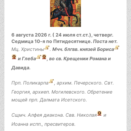
6 августа 2026 г. ( 24 июля ст.ст.), четверг.
Седмица 10-я по Пятидесятнице.
Поста нет.
Мц.
Христины
.
Мчч. блгвв. князей
Бориса
и
Глеба
, во св. Крещении Романа и
Давида.
Прп.
Поликарпа
, архим. Печерского. Свт.
Георгия
, архиеп. Могилевского. Обретение
мощей прп.
Далмата
Исетского.
Сщмч.
Алфея
диакона. Свв.
Николая
и
Иоанна
испп., пресвитеров.