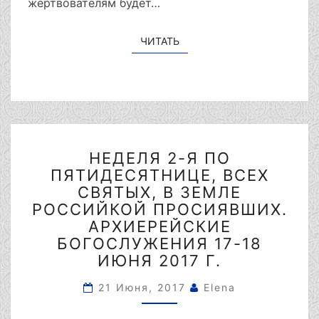
жертвователям будет…
ЧИТАТЬ
ЧИТАТЬ
НЕДЕЛЯ
НЕДЕЛЯ 2-Я ПО
2-
ПЯТИДЕСЯТНИЦЕ, ВСЕХ
Я
ПО
СВЯТЫХ, В ЗЕМЛЕ
ПЯТИДЕСЯТНИЦЕ,
РОССИЙКОЙ ПРОСИЯВШИХ.
ВСЕХ
АРХИЕРЕЙСКИЕ
СВЯТЫХ,
БОГОСЛУЖЕНИЯ 17-18
В
ИЮНЯ 2017 Г.
ЗЕМЛЕ
РОССИЙКОЙ
21 Июня, 2017
Elena
ПРОСИЯВШИХ.
АРХИЕРЕЙСКИЕ