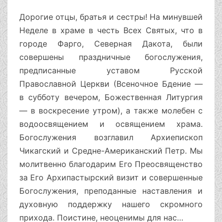
БОГОСЛУЖЕНИЯ
Дорогие отцы, братья и сестры! На минувшей
17-
18
Неделе в храме в честь Всех Святых, что в
ИЮНЯ
городе Фарго, Северная Дакота, были
2017
совершены праздничные богослужения,
Г.
предписанные уставом Русской
Православной Церкви (Всеночное Бдение —
в субботу вечером, Божественная Литургия
— в воскресение утром), а также молебен с
водоосвящением и освящением храма.
Богослужения возглавил Архиепископ
Чикагский и Средне-Американский Петр. Мы
молитвенно благодарим Его Преосвященство
за Его Архипастырский визит и совершенные
Богослужения, преподанные наставления и
духовную поддержку нашего скромного
прихода. Поистине, неоценимы для нас…