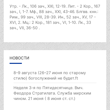
Утр. -
Лк., 106 зач., XXI, 12-19.
Лит. -
2 Кор., 167
зач., I, 1-7.
Мф., 88 зач., XXI, 43-46.
Блгвв. кнн.:
Рим., 99 зач., VIII, 28-39.
Ин., 52 зач., XV, 17 -
XVI, 2.
Мц.:
2 Кор., 181 зач., VI, 1-10.
Лк., 33
зач., VII, 36-50
.
НОВОСТИ
8–9 августа (26–27 июня по старому
стилю) богослужений не будет.ft
Неделя 3-я по Пятидесятнице. Вмч.
Феодора Стратилата. Служба мирским
чином. 21 июня ( 8 июня ст. ст.)