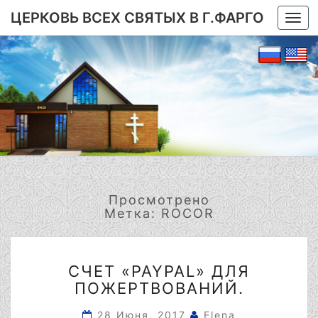
ЦЕРКОВЬ ВСЕХ СВЯТЫХ В Г.ФАРГО
Togg
navi
Просмотрено
Метка:
ROCOR
СЧЕТ
СЧЕТ «PAYPAL» ДЛЯ
«PAYPAL»
ПОЖЕРТВОВАНИЙ.
ДЛЯ
ПОЖЕРТВОВАНИЙ.
28 Июня, 2017
Elena