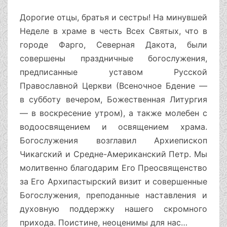
БОГОСЛУЖЕНИЯ
Дорогие отцы, братья и сестры! На минувшей
17-
18
Неделе в храме в честь Всех Святых, что в
ИЮНЯ
городе Фарго, Северная Дакота, были
2017
совершены праздничные богослужения,
Г.
предписанные уставом Русской
Православной Церкви (Всеночное Бдение —
в субботу вечером, Божественная Литургия
— в воскресение утром), а также молебен с
водоосвящением и освящением храма.
Богослужения возглавил Архиепископ
Чикагский и Средне-Американский Петр. Мы
молитвенно благодарим Его Преосвященство
за Его Архипастырский визит и совершенные
Богослужения, преподанные наставления и
духовную поддержку нашего скромного
прихода. Поистине, неоценимы для нас…