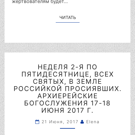
жертвователям будет…
ЧИТАТЬ
ЧИТАТЬ
НЕДЕЛЯ
НЕДЕЛЯ 2-Я ПО
2-
ПЯТИДЕСЯТНИЦЕ, ВСЕХ
Я
ПО
СВЯТЫХ, В ЗЕМЛЕ
ПЯТИДЕСЯТНИЦЕ,
РОССИЙКОЙ ПРОСИЯВШИХ.
ВСЕХ
АРХИЕРЕЙСКИЕ
СВЯТЫХ,
БОГОСЛУЖЕНИЯ 17-18
В
ИЮНЯ 2017 Г.
ЗЕМЛЕ
РОССИЙКОЙ
21 Июня, 2017
Elena
ПРОСИЯВШИХ.
АРХИЕРЕЙСКИЕ