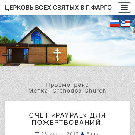
ЦЕРКОВЬ ВСЕХ СВЯТЫХ В Г.ФАРГО
Togg
navi
Просмотрено
Метка:
Orthodox Church
СЧЕТ
СЧЕТ «PAYPAL» ДЛЯ
«PAYPAL»
ПОЖЕРТВОВАНИЙ.
ДЛЯ
ПОЖЕРТВОВАНИЙ.
28 Июня, 2017
Elena