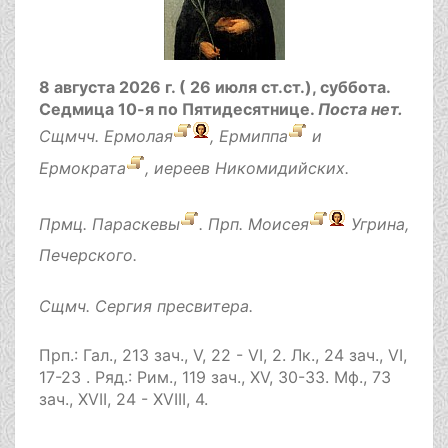
8 августа 2026 г. ( 26 июля ст.ст.), суббота.
Седмица 10-я по Пятидесятнице.
Поста нет.
Сщмчч.
Ермолая
,
Ермиппа
и
Ермократа
, иереев Никомидийских.
Прмц.
Параскевы
. Прп.
Моисея
Угрина,
Печерского.
Сщмч.
Сергия
пресвитера.
Прп.:
Гал., 213 зач., V, 22 - VI, 2.
Лк., 24 зач., VI,
17-23
. Ряд.:
Рим., 119 зач., XV, 30-33.
Мф., 73
зач., XVII, 24 - XVIII, 4.