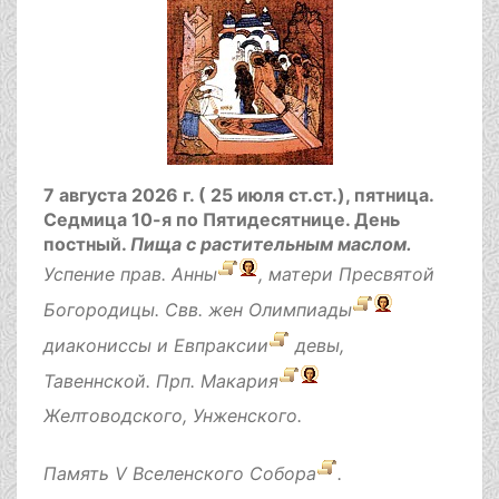
7 августа 2026 г. ( 25 июля ст.ст.), пятница.
Седмица 10-я по Пятидесятнице.
День
постный.
Пища с растительным маслом.
Успение прав.
Анны
, матери Пресвятой
Богородицы. Свв. жен
Олимпиады
диакониссы и
Евпраксии
девы,
Тавеннской. Прп.
Макария
Желтоводского, Унженского.
Память
V Вселенского Собора
.