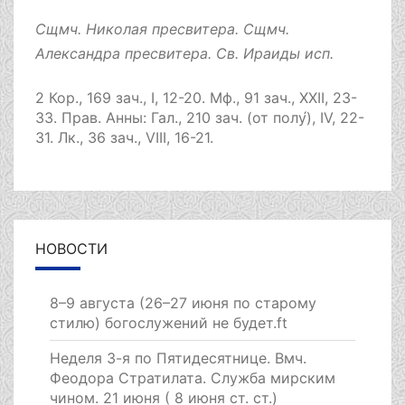
Сщмч.
Николая
пресвитера. Сщмч.
Александра
пресвитера. Св.
Ираиды
исп.
2 Кор., 169 зач., I, 12-20.
Мф., 91 зач., XXII, 23-
33.
Прав. Анны:
Гал., 210 зач. (от полу́), IV, 22-
31.
Лк., 36 зач., VIII, 16-21.
НОВОСТИ
8–9 августа (26–27 июня по старому
стилю) богослужений не будет.ft
Неделя 3-я по Пятидесятнице. Вмч.
Феодора Стратилата. Служба мирским
чином. 21 июня ( 8 июня ст. ст.)