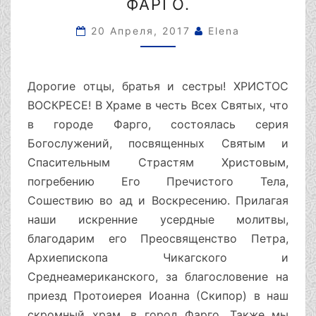
ВСЕХ
ФАРГО.
СВЯТЫХ
ГОРОДА
20 Апреля, 2017
Elena
ФАРГО.
Дорогие отцы, братья и сестры! ХРИСТОС
ВОСКРЕСЕ! В Храме в честь Всех Святых, что
в городе Фарго, состоялась серия
Богослужений, посвященных Святым и
Спасительным Страстям Христовым,
погребению Его Пречистого Тела,
Сошествию во ад и Воскресению. Прилагая
наши искренние усердные молитвы,
благодарим его Преосвященство Петра,
Архиепископа Чикагского и
Среднеамериканского, за благословение на
приезд Протоиерея Иоанна (Скипор) в наш
скромный храм, в город Фарго. Также мы