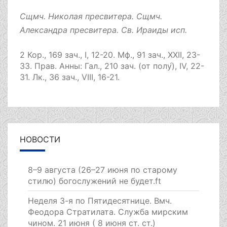
Сщмч.
Николая
пресвитера. Сщмч.
Александра
пресвитера. Св.
Ираиды
исп.
2 Кор., 169 зач., I, 12-20.
Мф., 91 зач., XXII, 23-
33.
Прав. Анны:
Гал., 210 зач. (от полу́), IV, 22-
31.
Лк., 36 зач., VIII, 16-21.
НОВОСТИ
8–9 августа (26–27 июня по старому
стилю) богослужений не будет.ft
Неделя 3-я по Пятидесятнице. Вмч.
Феодора Стратилата. Служба мирским
чином. 21 июня ( 8 июня ст. ст.)