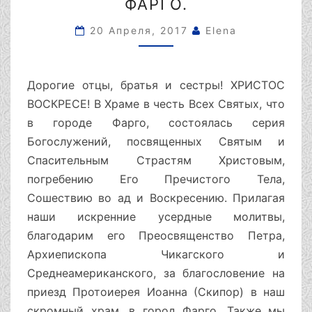
ВСЕХ
ФАРГО.
СВЯТЫХ
ГОРОДА
20 Апреля, 2017
Elena
ФАРГО.
Дорогие отцы, братья и сестры! ХРИСТОС
ВОСКРЕСЕ! В Храме в честь Всех Святых, что
в городе Фарго, состоялась серия
Богослужений, посвященных Святым и
Спасительным Страстям Христовым,
погребению Его Пречистого Тела,
Сошествию во ад и Воскресению. Прилагая
наши искренние усердные молитвы,
благодарим его Преосвященство Петра,
Архиепископа Чикагского и
Среднеамериканского, за благословение на
приезд Протоиерея Иоанна (Скипор) в наш
скромный храм, в город Фарго. Также мы