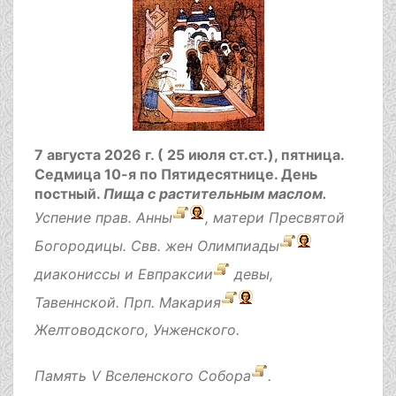
7 августа 2026 г. ( 25 июля ст.ст.), пятница.
Седмица 10-я по Пятидесятнице.
День
постный.
Пища с растительным маслом.
Успение прав.
Анны
, матери Пресвятой
Богородицы. Свв. жен
Олимпиады
диакониссы и
Евпраксии
девы,
Тавеннской. Прп.
Макария
Желтоводского, Унженского.
Память
V Вселенского Собора
.