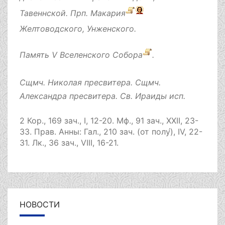
Тавеннской. Прп.
Макария
Желтоводского, Унженского.
Память
V Вселенского Собора
.
Сщмч.
Николая
пресвитера. Сщмч.
Александра
пресвитера. Св.
Ираиды
исп.
2 Кор., 169 зач., I, 12-20.
Мф., 91 зач., XXII, 23-
33.
Прав. Анны:
Гал., 210 зач. (от полу́), IV, 22-
31.
Лк., 36 зач., VIII, 16-21.
НОВОСТИ