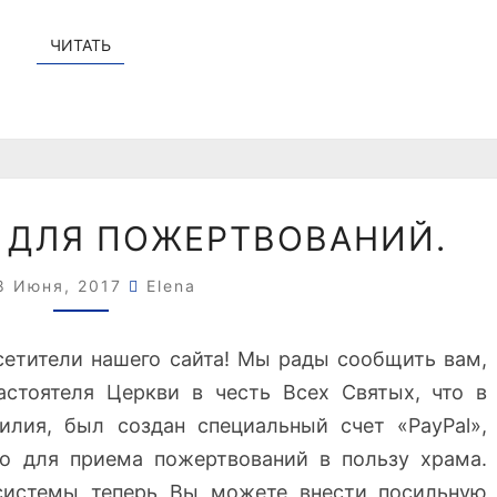
З
М
ЧИТАТЬ
ЧИТАТЬ
Е
Н
Е
Н
И
Е
С
» ДЛЯ ПОЖЕРТВОВАНИЙ.
Р
Ч
А
Е
С
8 Июня, 2017
Elena
Т
П
«
И
P
сетители нашего сайта! Мы рады сообщить вам,
С
A
стоятеля Церкви в честь Всех Святых, что в
А
Y
Н
илия, был создан специальный счет «PayPal»,
P
И
о для приема пожертвований в пользу храма.
A
Я
L
системы теперь Вы можете внести посильную