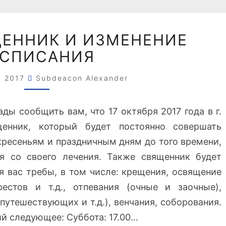
Н
ЕННИК И ИЗМЕНЕНИЕ
О
АСПИСАНИЯ
В
Ы
Й
, 2017
Subdeacon Alexander
С
В
ды сообщить вам, что 17 октября 2017 года в г.
Я
енник, который будет постоянно совершать
Щ
кресеньям и праздничным дням до того времени,
Е
Н
я со своего лечения. Также священник будет
Н
 вас требы, в том числе: крещения, освящение
И
естов и т.д., отпевания (очные и заочные),
К
путешествующих и т.д.), венчания, соборования.
И
й следующее: Суббота: 17.00…
И