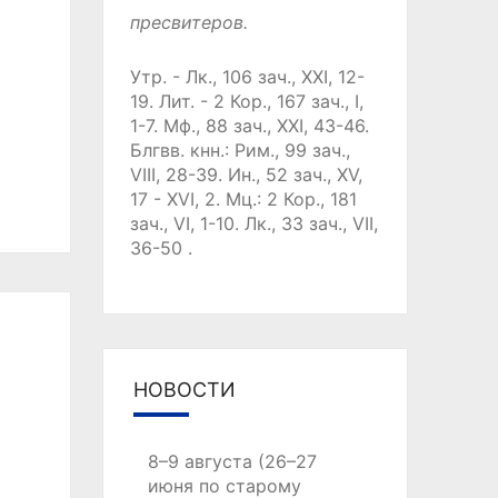
пресвитеров.
Утр. -
Лк., 106 зач., XXI, 12-
19.
Лит. -
2 Кор., 167 зач., I,
1-7.
Мф., 88 зач., XXI, 43-46.
Блгвв. кнн.:
Рим., 99 зач.,
VIII, 28-39.
Ин., 52 зач., XV,
17 - XVI, 2.
Мц.:
2 Кор., 181
зач., VI, 1-10.
Лк., 33 зач., VII,
36-50
.
НОВОСТИ
8–9 августа (26–27
июня по старому