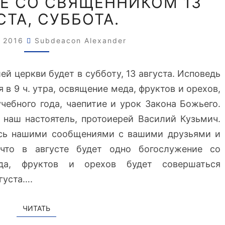
Е СО СВЯЩЕННИКОМ 13
О
Е
СТА, СУББОТА.
Г
.
О
П
С
, 2016
Subdeacon Alexander
А
Л
С
У
 церкви будет в субботу, 13 августа. Исповедь
Х
Ж
А
 в 9 ч. утра, освящение меда, фруктов и орехов,
Е
чебного года, чаепитие и урок Закона Божьего.
Н
И
 наш настоятель, протоиерей Василий Кузьмич.
Е
есь нашими сообщениями с вашими друзьями и
С
что в августе будет одно богослужение со
О
да, фруктов и орехов будет совершаться
С
густа….
В
Я
Щ
ЧИТАТЬ
ЧИТАТЬ
Е