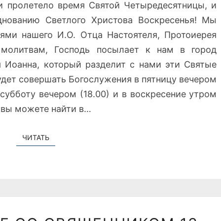
 и пролетело время Святой Четыредесятницы, и
Х
нованию Светлого Христова Воскресенья! Мы
Р
ями нашего И.О. Отца Настоятеля, Протоиерея
И
С
 молитвам, Господь посылает к нам в город
Т
я Иоанна, который разделит с нами эти Святые
О
удет совершать Богослужения в пятницу вечером
В
в субботу вечером (18.00) и в воскресение утром
О
 вы можете найти в…
В
О
С
ЧИТАТЬ
ЧИТАТЬ
К
Р
Е
С
Е
Н
Б
И