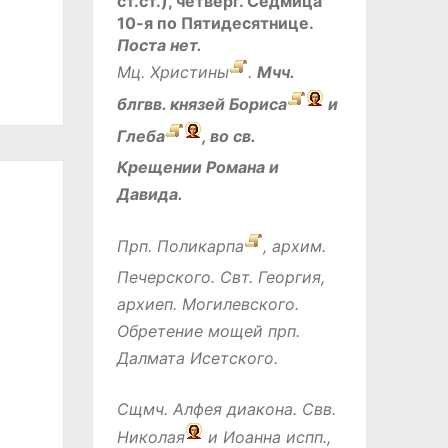
ст.ст.), четверг.
Седмица
10-я по Пятидесятнице.
Поста нет.
Мц.
Христины
.
Мчч.
блгвв. князей
Бориса
и
Глеба
, во св.
Крещении Романа и
Давида.
Прп.
Поликарпа
, архим.
Печерского. Свт.
Георгия
,
архиеп. Могилевского.
Обретение мощей прп.
Далмата
Исетского.
Сщмч.
Алфея
диакона. Свв.
Николая
и
Иоанна
испп.,