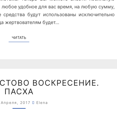
»
 любое удобное для вас время, на любую сумму,
Д
 средства будут использованы исключительно
Л
ода жертвователям будет…
Я
П
О
ЧИТАТЬ
ЧИТАТЬ
Ж
Е
Р
Т
В
О
С
СТОВО ВОСКРЕСЕНИЕ.
В
В
ПАСХА
А
Е
Н
Т
И
Л
 Апреля, 2017
Elena
Й
О
.
Е