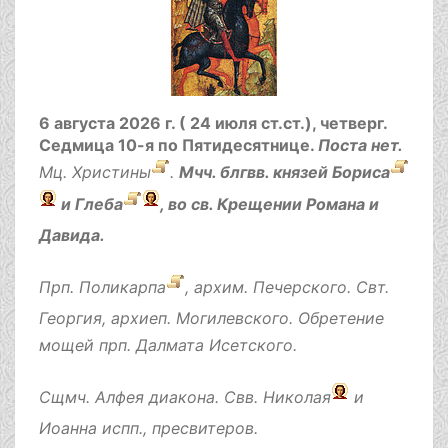
6 августа 2026 г. ( 24 июля ст.ст.), четверг.
Седмица 10-я по Пятидесятнице.
Поста нет.
Мц.
Христины
.
Мчч. блгвв. князей
Бориса
и
Глеба
, во св. Крещении Романа и
Давида.
Прп.
Поликарпа
, архим. Печерского. Свт.
Георгия
, архиеп. Могилевского. Обретение
мощей прп.
Далмата
Исетского.
Сщмч.
Алфея
диакона. Свв.
Николая
и
Иоанна
испп., пресвитеров.