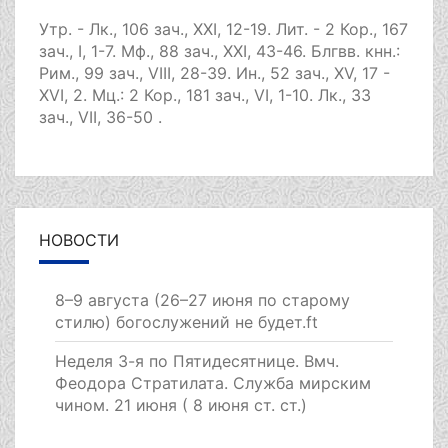
Утр. -
Лк., 106 зач., XXI, 12-19.
Лит. -
2 Кор., 167
зач., I, 1-7.
Мф., 88 зач., XXI, 43-46.
Блгвв. кнн.:
Рим., 99 зач., VIII, 28-39.
Ин., 52 зач., XV, 17 -
XVI, 2.
Мц.:
2 Кор., 181 зач., VI, 1-10.
Лк., 33
зач., VII, 36-50
.
НОВОСТИ
8–9 августа (26–27 июня по старому
стилю) богослужений не будет.ft
Неделя 3-я по Пятидесятнице. Вмч.
Феодора Стратилата. Служба мирским
чином. 21 июня ( 8 июня ст. ст.)