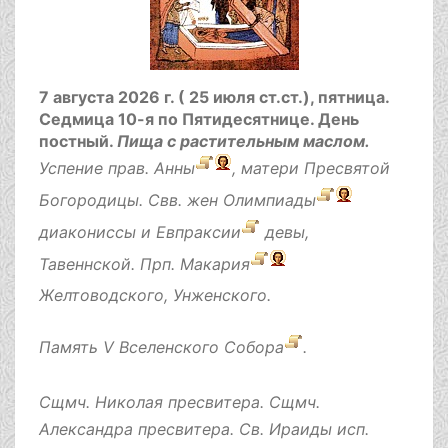
7 августа 2026 г. ( 25 июля ст.ст.), пятница.
Седмица 10-я по Пятидесятнице.
День
постный.
Пища с растительным маслом.
Успение прав.
Анны
, матери Пресвятой
Богородицы. Свв. жен
Олимпиады
диакониссы и
Евпраксии
девы,
Тавеннской. Прп.
Макария
Желтоводского, Унженского.
Память
V Вселенского Собора
.
Сщмч.
Николая
пресвитера. Сщмч.
Александра
пресвитера. Св.
Ираиды
исп.