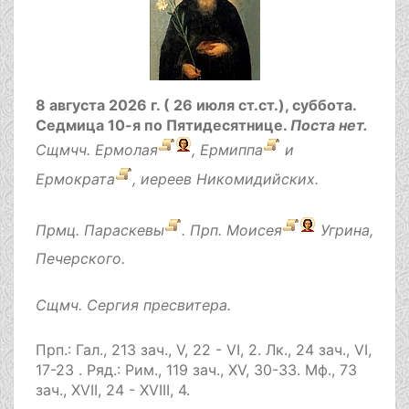
8 августа 2026 г. ( 26 июля ст.ст.), суббота.
Седмица 10-я по Пятидесятнице.
Поста нет.
Сщмчч.
Ермолая
,
Ермиппа
и
Ермократа
, иереев Никомидийских.
Прмц.
Параскевы
. Прп.
Моисея
Угрина,
Печерского.
Сщмч.
Сергия
пресвитера.
Прп.:
Гал., 213 зач., V, 22 - VI, 2.
Лк., 24 зач., VI,
17-23
. Ряд.:
Рим., 119 зач., XV, 30-33.
Мф., 73
зач., XVII, 24 - XVIII, 4.