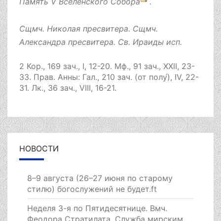
Память
V Вселенского Собора
.
Сщмч.
Николая
пресвитера. Сщмч.
Александра
пресвитера. Св.
Ираиды
исп.
2 Кор., 169 зач., I, 12-20.
Мф., 91 зач., XXII, 23-
33.
Прав. Анны:
Гал., 210 зач. (от полу́), IV, 22-
31.
Лк., 36 зач., VIII, 16-21.
НОВОСТИ
8–9 августа (26–27 июня по старому
стилю) богослужений не будет.ft
Неделя 3-я по Пятидесятнице. Вмч.
Феодора Стратилата. Служба мирским