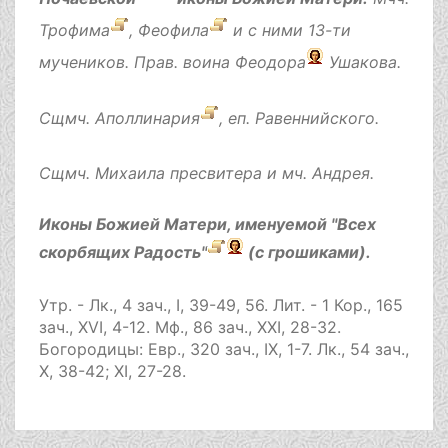
Трофима
,
Феофила
и с ними 13-ти
мучеников. Прав. воина
Феодора
Ушакова.
Сщмч.
Аполлинария
, еп. Равеннийского.
Сщмч.
Михаила
пресвитера и мч.
Андрея
.
Иконы Божией Матери, именуемой
"Всех
скорбящих Радость"
(с грошиками).
Утр. -
Лк., 4 зач., I, 39-49, 56.
Лит. -
1 Кор., 165
зач., XVI, 4-12.
Мф., 86 зач., XXI, 28-32.
Богородицы:
Евр., 320 зач., IX, 1-7.
Лк., 54 зач.,
X, 38-42; XI, 27-28.