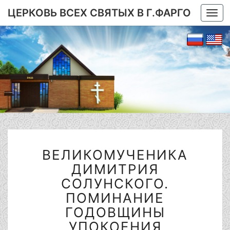
ЦЕРКОВЬ ВСЕХ СВЯТЫХ В Г.ФАРГО
Togg
navi
BЕЛИКОМУЧЕНИКА
BЕЛИКОМУЧЕНИКА
ДИМИТРИЯ
СОЛУНСКОГО.
ДИМИТРИЯ
ПОМИНАНИЕ
СОЛУНСКОГО.
ГОДОВЩИНЫ
ПОМИНАНИЕ
УПОКОЕНИЯ
ГОДОВЩИНЫ
АРХИЕПИСКОПА
ПЕТРА.
УПОКОЕНИЯ