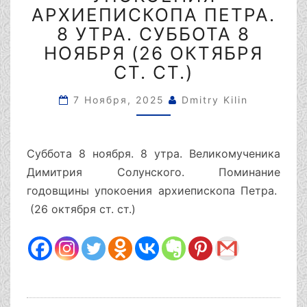
8
АРХИЕПИСКОПА ПЕТРА.
УТРА.
8 УТРА. СУББОТА 8
СУББОТА
НОЯБРЯ (26 ОКТЯБРЯ
8
НОЯБРЯ
СТ. СТ.)
(26
ОКТЯБРЯ
7 Ноября, 2025
Dmitry Kilin
СТ.
СТ.)
Суббота 8 ноября. 8 утра. Bеликомученика
Димитрия Солунского. Поминание
годовщины упокоения архиепископа Петра.
(26 октября ст. ст.)