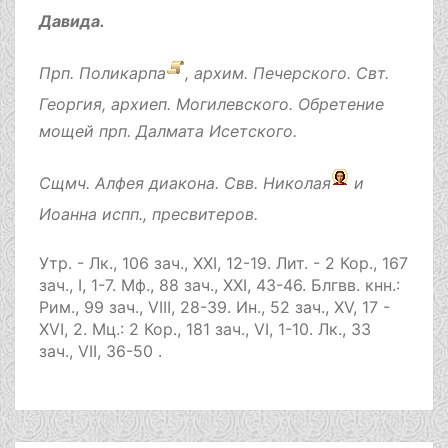
Давида.
Прп.
Поликарпа
, архим. Печерского. Свт.
Георгия
, архиеп. Могилевского. Обретение
мощей прп.
Далмата
Исетского.
Сщмч.
Алфея
диакона. Свв.
Николая
и
Иоанна
испп., пресвитеров.
Утр. -
Лк., 106 зач., XXI, 12-19.
Лит. -
2 Кор., 167
зач., I, 1-7.
Мф., 88 зач., XXI, 43-46.
Блгвв. кнн.:
Рим., 99 зач., VIII, 28-39.
Ин., 52 зач., XV, 17 -
XVI, 2.
Мц.:
2 Кор., 181 зач., VI, 1-10.
Лк., 33
зач., VII, 36-50
.