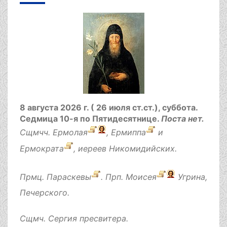
8 августа 2026 г. ( 26 июля ст.ст.), суббота.
Седмица 10-я по Пятидесятнице.
Поста нет.
Сщмчч.
Ермолая
,
Ермиппа
и
Ермократа
, иереев Никомидийских.
Прмц.
Параскевы
. Прп.
Моисея
Угрина,
Печерского.
Сщмч.
Сергия
пресвитера.