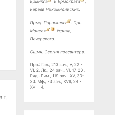
Ермиппа
и
Ермократа
,
иереев Никомидийских.
Прмц.
Параскевы
. Прп.
Моисея
Угрина,
Печерского.
Сщмч.
Сергия
пресвитера.
Прп.:
Гал., 213 зач., V, 22 -
VI, 2.
Лк., 24 зач., VI, 17-23
.
Ряд.:
Рим., 119 зач., XV, 30-
33.
Мф., 73 зач., XVII, 24 -
XVIII, 4.
 Г.