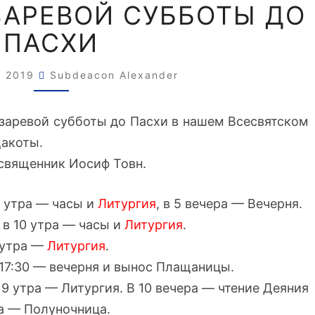
НА
ЗАРЕВОЙ СУББОТЫ ДО
ПЕРИОД
ПАСХИ
С
ЛАЗАРЕВОЙ
СУББОТЫ
, 2019
Subdeacon Alexander
ДО
ПАСХИ
заревой субботы до Пасхи в нашем Всесвятском
Дакоты.
священник Иосиф Товн.
9 утра — часы и
Литургия
, в 5 вечера — Вечерня.
 в 10 утра — часы и
Литургия
.
0 утра —
Литургия
.
 17:30 — вечерня и вынос Плащаницы.
 9 утра — Литургия. В 10 вечера — чтение Деяния
ра — Полуночница.