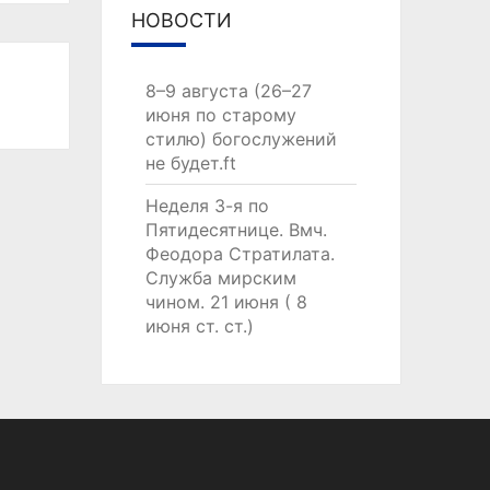
НОВОСТИ
8–9 августа (26–27
июня по старому
стилю) богослужений
не будет.ft
Неделя 3-я по
Пятидесятнице. Вмч.
Феодора Стратилата.
Служба мирским
чином. 21 июня ( 8
июня ст. ст.)