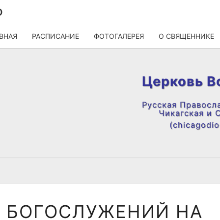
О
ВНАЯ
РАСПИСАНИЕ
ФОТОГАЛЕРЕЯ
О СВЯЩЕННИКЕ
Церковь В
Русская Правосл
Чикагская и 
(chicagodioc
РАСПИСАНИЕ
 БОГОСЛУЖЕНИЙ НА
БОГОСЛУЖЕНИЙ