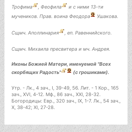
Трофима
,
Феофила
и с ними 13-ти
мучеников. Прав. воина
Феодора
Ушакова.
Сщмч.
Аполлинария
, еп. Равеннийского.
Сщмч.
Михаила
пресвитера и мч.
Андрея
.
Иконы Божией Матери, именуемой
"Всех
скорбящих Радость"
(с грошиками).
Утр. -
Лк., 4 зач., I, 39-49, 56.
Лит. -
1 Кор., 165
зач., XVI, 4-12.
Мф., 86 зач., XXI, 28-32.
Богородицы:
Евр., 320 зач., IX, 1-7.
Лк., 54 зач.,
X, 38-42; XI, 27-28.