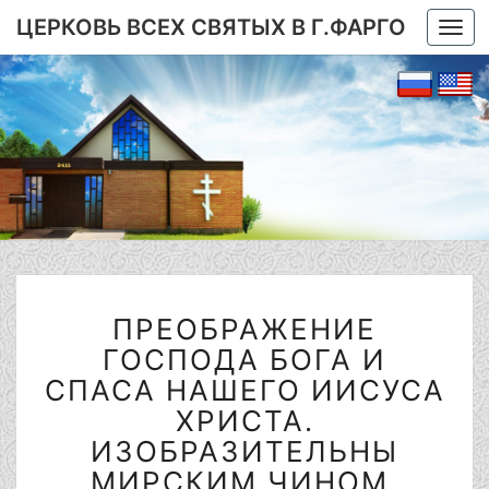
ЦЕРКОВЬ ВСЕХ СВЯТЫХ В Г.ФАРГО
Togg
navi
ПРЕОБРАЖЕНИЕ
ПРЕОБРАЖЕНИЕ
ГОСПОДА
БОГА
ГОСПОДА БОГА И
И
СПАСА НАШЕГО ИИСУСА
СПАСА
ХРИСТА.
НАШЕГО
ИЗОБРАЗИТЕЛЬНЫ
ИИСУСА
ХРИСТА.
МИРСКИМ ЧИНОМ.