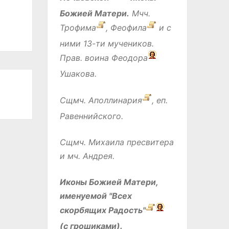
Божией Матери.
Мчч.
Трофима
,
Феофила
и с
ними 13-ти мучеников.
Прав. воина
Феодора
Ушакова.
Сщмч.
Аполлинария
, еп.
Равеннийского.
Сщмч.
Михаила
пресвитера
и мч.
Андрея
.
Иконы Божией Матери,
именуемой
"Всех
скорбящих Радость"
(с грошиками).