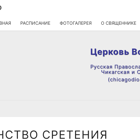
О
ВНАЯ
РАСПИСАНИЕ
ФОТОГАЛЕРЕЯ
О СВЯЩЕННИКЕ
Церковь В
Русская Правосл
Чикагская и 
(chicagodioc
ПОПРАЗДНСТВО
НСТВО СРЕТЕНИЯ
СРЕТЕНИЯ