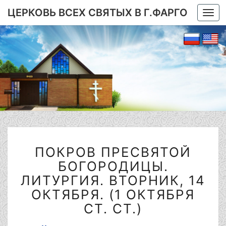
ЦЕРКОВЬ ВСЕХ СВЯТЫХ В Г.ФАРГО
Togg
navi
ПОКРОВ
ПОКРОВ ПРЕСВЯТОЙ
ПРЕСВЯТОЙ
БОГОРОДИЦЫ.
БОГОРОДИЦЫ.
ЛИТУРГИЯ.
ЛИТУРГИЯ. ВТОРНИК, 14
ВТОРНИК,
ОКТЯБРЯ. (1 ОКТЯБРЯ
14
СТ. СТ.)
ОКТЯБРЯ.
(1