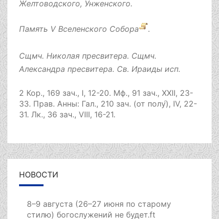
Желтоводского, Унженского.
Память
V Вселенского Собора
.
Сщмч.
Николая
пресвитера. Сщмч.
Александра
пресвитера. Св.
Ираиды
исп.
2 Кор., 169 зач., I, 12-20.
Мф., 91 зач., XXII, 23-
33.
Прав. Анны:
Гал., 210 зач. (от полу́), IV, 22-
31.
Лк., 36 зач., VIII, 16-21.
НОВОСТИ
8–9 августа (26–27 июня по старому
стилю) богослужений не будет.ft