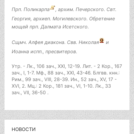
Прп.
Поликарпа
, архим. Печерского. Свт.
Георгия
, архиеп. Могилевского. Обретение
мощей прп.
Далмата
Исетского.
Сщмч.
Алфея
диакона. Свв.
Николая
и
Иоанна
испп., пресвитеров.
Утр. -
Лк., 106 зач., XXI, 12-19.
Лит. -
2 Кор., 167
зач., I, 1-7.
Мф., 88 зач., XXI, 43-46.
Блгвв. кнн.:
Рим., 99 зач., VIII, 28-39.
Ин., 52 зач., XV, 17 -
XVI, 2.
Мц.:
2 Кор., 181 зач., VI, 1-10.
Лк., 33
зач., VII, 36-50
.
НОВОСТИ