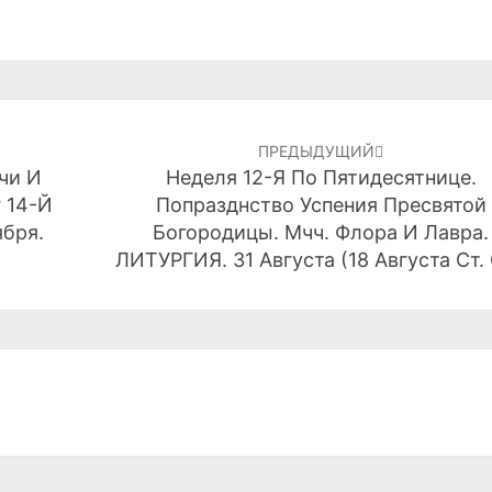
АВГУСТА
СТ.
СТ.)
ПРЕДЫДУЩИЙ
чи И
Неделя 12-Я По Пятидесятнице.
 14-Й
Попразднство Успения Пресвятой
ября.
Богородицы. Мчч. Флора И Лавра.
ЛИТУРГИЯ. 31 Августа (18 Августа Ст. 