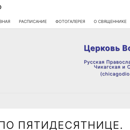
О
ВНАЯ
РАСПИСАНИЕ
ФОТОГАЛЕРЕЯ
О СВЯЩЕННИКЕ
Церковь В
Русская Правосл
Чикагская и 
(chicagodioc
НЕДЕЛЯ
 ПО ПЯТИДЕСЯТНИЦЕ.
13-