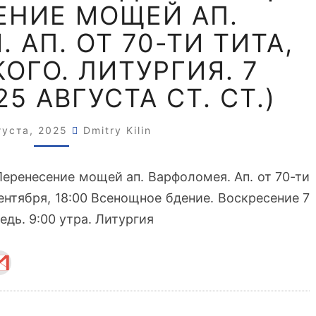
Я
ЕНИЕ МОЩЕЙ АП.
ПО
 АП. ОТ 70-ТИ ТИТА,
ПЯТИДЕСЯТНИЦЕ.
ПЕРЕНЕСЕНИЕ
КОГО. ЛИТУРГИЯ. 7
МОЩЕЙ
5 АВГУСТА СТ. СТ.)
АП.
ВАРФОЛОМЕЯ.
АП.
густа, 2025
Dmitry Kilin
ОТ
70-
Перенесение мощей ап. Варфоломея. Ап. от 70-ти
ТИ
сентября, 18:00 Всенощное бдение. Воскресение 7
ТИТА,
ЕП.
едь. 9:00 утра. Литургия
КРИТСКОГО.
ЛИТУРГИЯ.
7
СЕНТЯБРЯ
(25