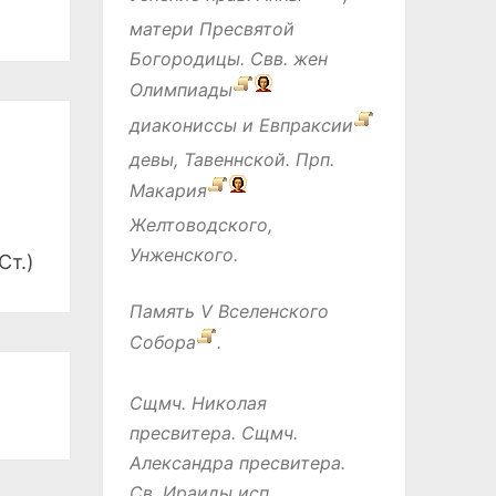
матери Пресвятой
Богородицы. Свв. жен
Олимпиады
диакониссы и
Евпраксии
девы, Тавеннской. Прп.
Макария
Желтоводского,
Унженского.
Ст.)
Память
V Вселенского
Собора
.
Сщмч.
Николая
пресвитера. Сщмч.
Александра
пресвитера.
Св.
Ираиды
исп.