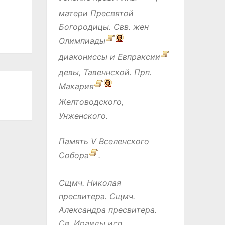
матери Пресвятой
Богородицы. Свв. жен
Олимпиады
диакониссы и
Евпраксии
девы, Тавеннской. Прп.
Макария
Желтоводского,
Унженского.
Память
V Вселенского
Собора
.
Сщмч.
Николая
пресвитера. Сщмч.
Александра
пресвитера.
Св.
Ираиды
исп.