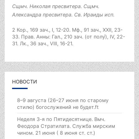
Сщмч.
Николая
пресвитера. Сщмч.
Александра
пресвитера. Св.
Ираиды
исп.
2 Кор., 169 зач., I, 12-20.
Мф., 91 зач., XXII, 23-
33.
Прав. Анны:
Гал., 210 зач. (от полу́), IV, 22-
31.
Лк., 36 зач., VIII, 16-21.
НОВОСТИ
8–9 августа (26–27 июня по старому
стилю) богослужений не будет.ft
Неделя 3-я по Пятидесятнице. Вмч.
Феодора Стратилата. Служба мирским
чином. 21 июня ( 8 июня ст. ст.)