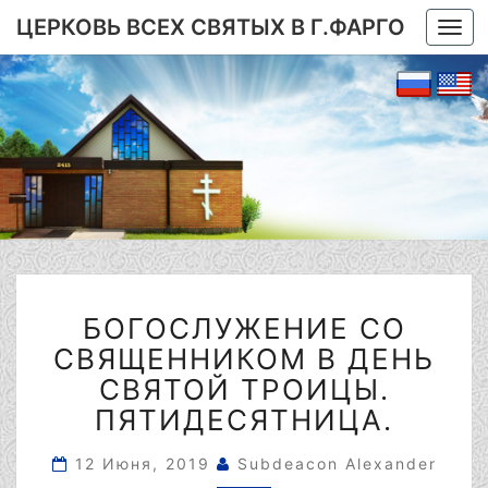
ЦЕРКОВЬ ВСЕХ СВЯТЫХ В Г.ФАРГО
Togg
navi
БОГОСЛУЖЕНИЕ
БОГОСЛУЖЕНИЕ СО
СО
СВЯЩЕННИКОМ
СВЯЩЕННИКОМ В ДЕНЬ
В
СВЯТОЙ ТРОИЦЫ.
ДЕНЬ
ПЯТИДЕСЯТНИЦА.
СВЯТОЙ
ТРОИЦЫ.
12 Июня, 2019
Subdeacon Alexander
ПЯТИДЕСЯТНИЦА.