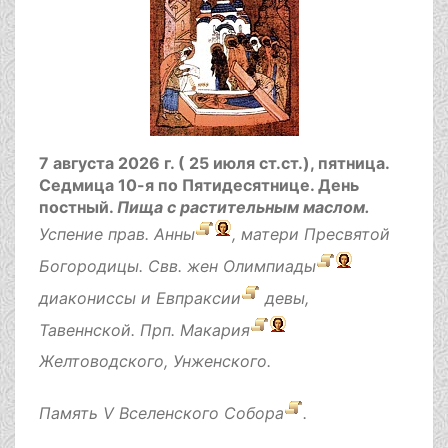
7 августа 2026 г. ( 25 июля ст.ст.), пятница.
Седмица 10-я по Пятидесятнице.
День
постный.
Пища с растительным маслом.
Успение прав.
Анны
, матери Пресвятой
Богородицы. Свв. жен
Олимпиады
диакониссы и
Евпраксии
девы,
Тавеннской. Прп.
Макария
Желтоводского, Унженского.
Память
V Вселенского Собора
.