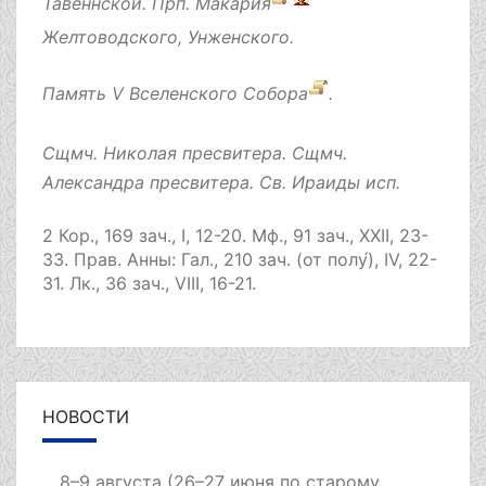
Тавеннской. Прп.
Макария
Желтоводского, Унженского.
Память
V Вселенского Собора
.
Сщмч.
Николая
пресвитера. Сщмч.
Александра
пресвитера. Св.
Ираиды
исп.
2 Кор., 169 зач., I, 12-20.
Мф., 91 зач., XXII, 23-
33.
Прав. Анны:
Гал., 210 зач. (от полу́), IV, 22-
31.
Лк., 36 зач., VIII, 16-21.
НОВОСТИ
8–9 августа (26–27 июня по старому