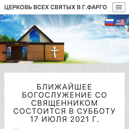
ЦЕРКОВЬ ВСЕХ СВЯТЫХ В Г.ФАРГО
Togg
navi
БЛИЖАЙШЕЕ
БЛИЖАЙШЕЕ
БОГОСЛУЖЕНИЕ
СО
БОГОСЛУЖЕНИЕ СО
СВЯЩЕННИКОМ
СВЯЩЕННИКОМ
СОСТОИТСЯ
СОСТОИТСЯ В СУББОТУ
В
17 ИЮЛЯ 2021 Г.
СУББОТУ
17