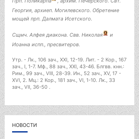
Прп.
Поликарпа
, архим. Печерского. Свт.
Георгия
, архиеп. Могилевского. Обретение
мощей прп.
Далмата
Исетского.
Сщмч.
Алфея
диакона. Свв.
Николая
и
Иоанна
испп., пресвитеров.
Утр. -
Лк., 106 зач., XXI, 12-19.
Лит. -
2 Кор., 167
зач., I, 1-7.
Мф., 88 зач., XXI, 43-46.
Блгвв. кнн.:
Рим., 99 зач., VIII, 28-39.
Ин., 52 зач., XV, 17 -
XVI, 2.
Мц.:
2 Кор., 181 зач., VI, 1-10.
Лк., 33
зач., VII, 36-50
.
НОВОСТИ