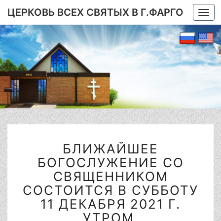
ЦЕРКОВЬ ВСЕХ СВЯТЫХ В Г.ФАРГО
Togg
navi
БЛИЖАЙШЕЕ
БЛИЖАЙШЕЕ
БОГОСЛУЖЕНИЕ
СО
БОГОСЛУЖЕНИЕ СО
СВЯЩЕННИКОМ
СВЯЩЕННИКОМ
СОСТОИТСЯ
СОСТОИТСЯ В СУББОТУ
В
11 ДЕКАБРЯ 2021 Г.
СУББОТУ
11
УТРОМ.