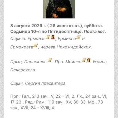
8 августа 2026 г. ( 26 июля ст.ст.), суббота.
Седмица 10-я по Пятидесятнице.
Поста нет.
Сщмчч.
Ермолая
,
Ермиппа
и
Ермократа
, иереев Никомидийских.
Прмц.
Параскевы
. Прп.
Моисея
Угрина,
Печерского.
Сщмч.
Сергия
пресвитера.
Прп.:
Гал., 213 зач., V, 22 - VI, 2.
Лк., 24 зач., VI,
17-23
. Ряд.:
Рим., 119 зач., XV, 30-33.
Мф., 73
зач., XVII, 24 - XVIII, 4.