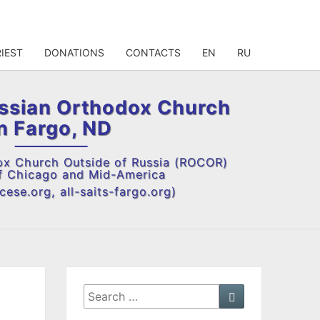
IEST
DONATIONS
CONTACTS
EN
RU
ussian Orthodox Church
in Fargo, ND
ox Church Outside of Russia (ROCOR)
f Chicago and Mid-America
ese.org, all-saits-fargo.org)
Search
Search
for: