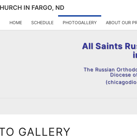
HURCH IN FARGO, ND
HOME
SCHEDULE
PHOTOGALLERY
ABOUT OUR PR
All Saints R
The Russian Orthod
Diocese o
(chicagodioc
PHOTO
TO GALLERY
GALLERY