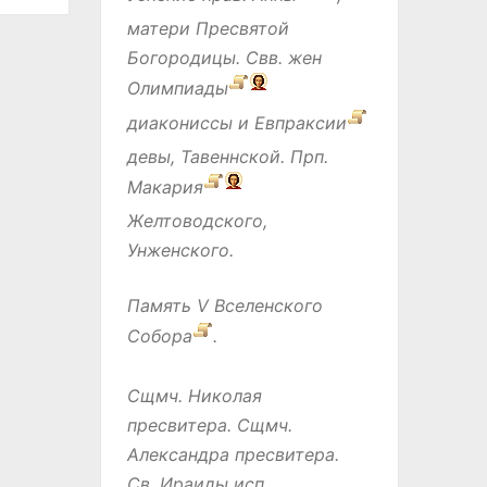
матери Пресвятой
Богородицы. Свв. жен
Олимпиады
диакониссы и
Евпраксии
девы, Тавеннской. Прп.
Макария
Желтоводского,
Унженского.
Память
V Вселенского
Собора
.
Сщмч.
Николая
пресвитера. Сщмч.
Александра
пресвитера.
Св.
Ираиды
исп.